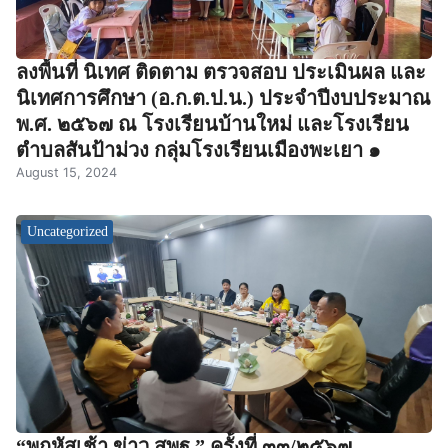
ลงพื้นที่ นิเทศ ติดตาม ตรวจสอบ ประเมินผล และ
นิเทศการศึกษา (อ.ก.ต.ป.น.) ประจำปีงบประมาณ
พ.ศ. ๒๕๖๗ ณ โรงเรียนบ้านใหม่ และโรงเรียน
ตำบลสันป้าม่วง กลุ่มโรงเรียนเมืองพะเยา ๑
August 15, 2024
Uncategorized
“พฤหัสเช้า ข่าว สพฐ.” ครั้งที่ ๓๓/๒๕๖๗