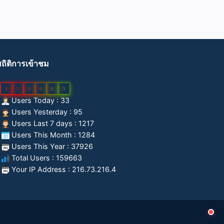
สถิติการเข้าชม
1
5
9
6
6
3
Users Today : 33
Users Yesterday : 95
Users Last 7 days : 1217
Users This Month : 1284
Users This Year : 37926
Total Users : 159663
Your IP Address : 216.73.216.4