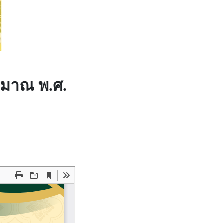
ะมาณ พ.ศ.