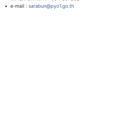
e-mail :
sarabun@pyo1.go.th