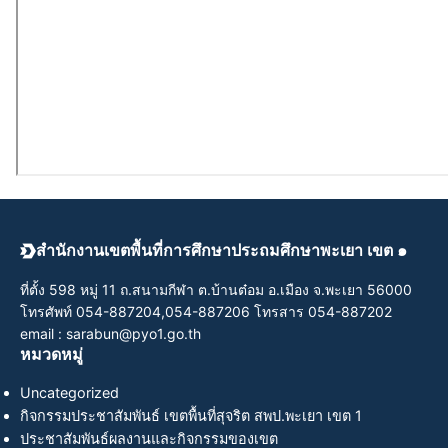
สำนักงานเขตพื้นที่การศึกษาประถมศึกษาพะเยา เขต ๑
ที่ตั้ง 598 หมู่ 11 ถ.สนามกีฬา ต.บ้านต๋อม อ.เมือง จ.พะเยา 56000
โทรศัพท์ 054-887204,054-887206 โทรสาร 054-887202
email : sarabun@pyo1.go.th
หมวดหมู่
Uncategorized
กิจกรรมประชาสัมพันธ์ เขตพื้นที่สุจริต สพป.พะเยา เขต 1
ประชาสัมพันธ์ผลงานและกิจกรรมของเขต