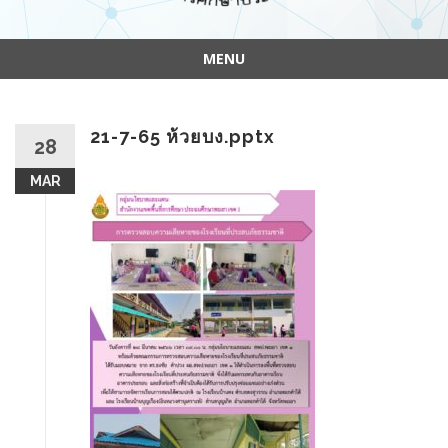
MENU
Skip
to
content
21-7-65 ห้วยบง.pptx
28
MAR